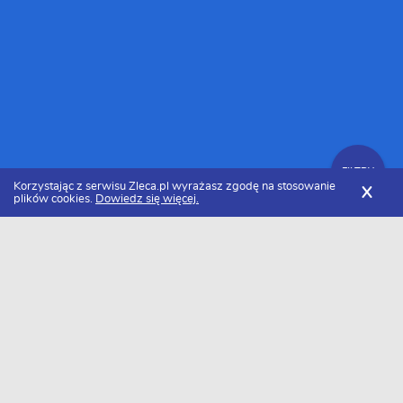
FILTRY
Korzystając z serwisu Zleca.pl wyrażasz zgodę na stosowanie
X
plików cookies.
Dowiedz się więcej.
Zleca.pl
Pomorskie
Tapeciarze
FILTRY
Tapeciarz pomorskie - Ranking 2026
Dołączyło do nas już 40 tapeciarzy z Pomorza. Wybierz spośród