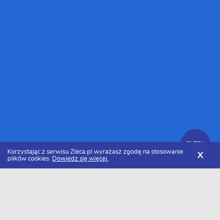
FILTRY
Korzystając z serwisu Zleca.pl wyrażasz zgodę na stosowanie
X
plików cookies.
Dowiedz się więcej.
Zleca.pl
Taksówkarze
FILTRY