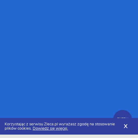
FILTRY
Korzystając z serwisu Zleca.pl wyrażasz zgodę na stosowanie
X
plików cookies.
Dowiedz się więcej.