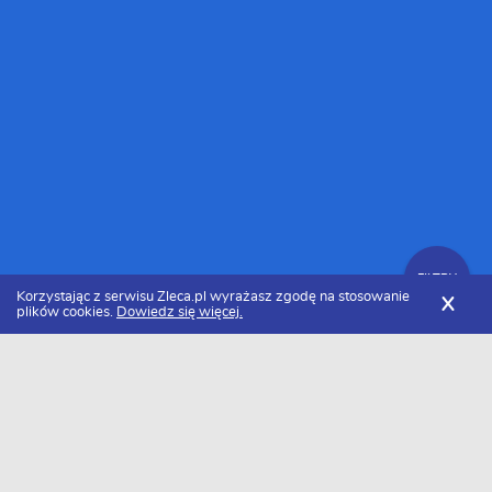
FILTRY
Korzystając z serwisu Zleca.pl wyrażasz zgodę na stosowanie
X
plików cookies.
Dowiedz się więcej.
Zleca.pl
Wielkopolskie
Poznań
Pozycjonerzy, SEO
FILTRY
Pozycjonerzy Poznań - Ranking 2026