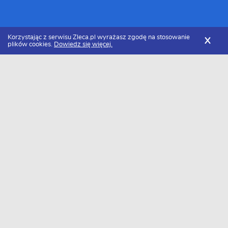
Korzystając z serwisu Zleca.pl wyrażasz zgodę na stosowanie
X
plików cookies.
Dowiedz się więcej.
Zleca.pl
Lubelskie
Zamość