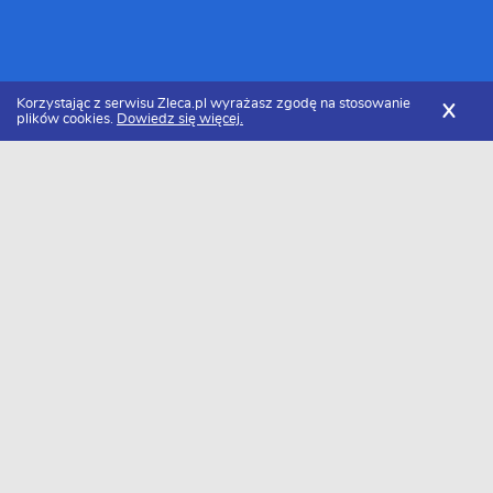
Korzystając z serwisu Zleca.pl wyrażasz zgodę na stosowanie
X
plików cookies.
Dowiedz się więcej.
Zleca.pl
łódzkie
Zgierz