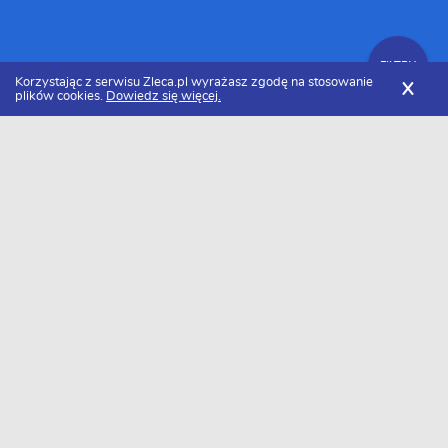
FILTRY
Korzystając z serwisu Zleca.pl wyrażasz zgodę na stosowanie
X
plików cookies.
Dowiedz się więcej.
Zleca.pl
Kujawsko-pomorskie
Bydgoszcz
Dekarze, usługi dekarskie
Zlecenia dekarskie
FILTRY
Data dodania
Aktualne zlecenia z kategorii Zlecenia
dekarskie w Bydgoszczy
Zlecę wykonanie
dachu
Szukasz wykonawcy w tej kategorii?