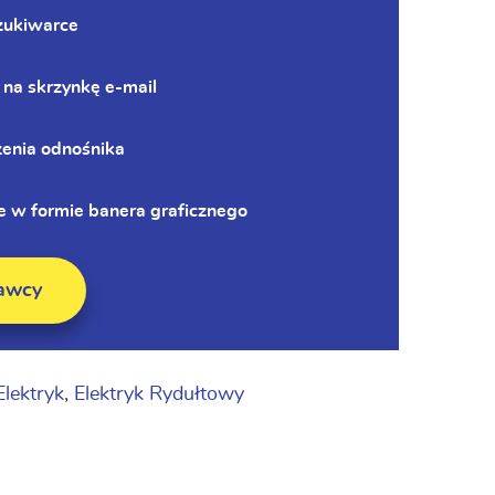
zukiwarce
 na skrzynkę e-mail
zenia odnośnika
 w formie banera graficznego
awcy
Elektryk
,
Elektryk Rydułtowy