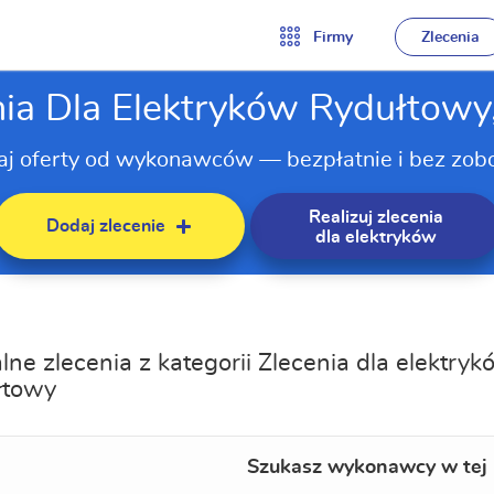
Firmy
Zlecenia
nia Dla Elektryków Rydułtowy
aj oferty od wykonawców — bezpłatnie i bez zob
Realizuj zlecenia
Dodaj zlecenie
dla elektryków
lne zlecenia z kategorii Zlecenia dla elektry
łtowy
Szukasz wykonawcy w tej 