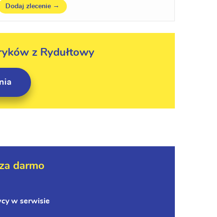
→
Dodaj zlecenie
ktryków z Rydułtowy
nia
za darmo
wcy w serwisie