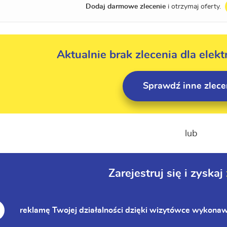
Dodaj darmowe zlecenie
i otrzymaj oferty.
Aktualnie brak zlecenia dla ele
Sprawdź inne zlece
lub
Zarejestruj się i zyskaj
reklamę Twojej działalności dzięki wizytówce wykona