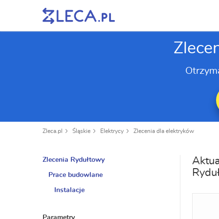
Zlece
Otrzym
Zleca.pl
Śląskie
Elektrycy
Zlecenia dla elektryków
Aktua
Zlecenia Rydułtowy
Rydu
Prace budowlane
Instalacje
Parametry