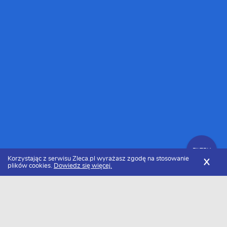
FILTRY
Korzystając z serwisu Zleca.pl wyrażasz zgodę na stosowanie
X
plików cookies.
Dowiedz się więcej.
Zleca.pl
Wielkopolskie
Elektrycy
Zlecenia dla elektryków
FILTRY
Data dodania