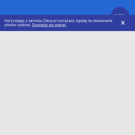
FILTRY
Korzystając z serwisu Zleca.pl wyrażasz zgodę na stosowanie
X
plików cookies.
Dowiedz się więcej.
Zleca.pl
Świętokrzyskie
Pozostałe usługi
Pozostałe zlecenia
FILTRY
Data dodania
Aktualne zlecenia z kategorii Pozostałe
zlecenia świętokrzyskie
Zlecę wykonanie
Zlecę montaż
ogrodzenia
ogrodzenia
Szukasz wykonawcy w tej kategorii?
Dodaj darmowe zlecenie
i otrzymaj oferty.