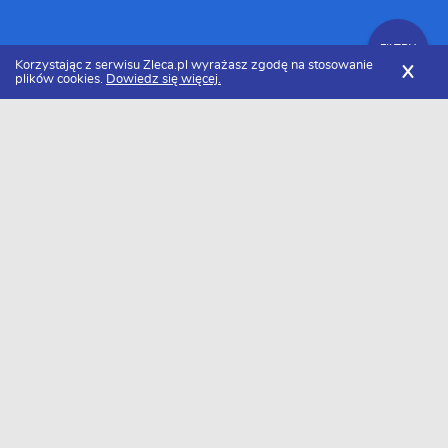
FILTRY
Korzystając z serwisu Zleca.pl wyrażasz zgodę na stosowanie
X
plików cookies.
Dowiedz się więcej.
Zleca.pl
Wielkopolskie
Pozostałe usługi
Pozostałe zlecenia
FILTRY
Data dodania
Aktualne zlecenia z kategorii Pozostałe
zlecenia wielkopolskie
Zlecę wykonanie
Zlecę wykonanie
ogrodzenia
ogrodzenia
panelowego
Szukasz wykonawcy w tej kategorii?
Dodaj darmowe zlecenie
i otrzymaj oferty.