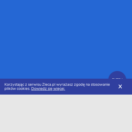
FILTRY
Korzystając z serwisu Zleca.pl wyrażasz zgodę na stosowanie
X
plików cookies.
Dowiedz się więcej.
Zleca.pl
Lubuskie
Kamieniarze, usługi kamieniarskie
Zlecenia kamieniarskie
FILTRY
Data dodania