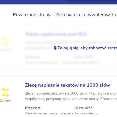
Powiązane strony:
Zlecenia dla copywriterów
,
Co
Teksty zapleczowe pod SEO
Zlecę Do wykonania TEKSTY ZAPLECZOWE ilość tekstów
🔒 Zaloguj się, aby zobaczyć szcz
zzs tematyka: zróżnicowana, teksty zapleczowe, blogow
4 oferty
wytycznymi, teksty pod SEO, proste. CO...
Bydgoszcz
02 gru 23:40
Zlecenia marketingowe
Zlecenia dla copywriterów
Zlecę napisanie tekstów na 1000 słów
Zlecę napisanie tekstów na 1000 słów - tematyka motory
współpraca, przyjmuję tylko konkretne oferty. Proszę o
2 oferty
za tekst na 1000 słów. Nawiąże współpr...
Bydgoszcz
08 cze 10:55
Zlecenia marketingowe
Zlecenia dla copywriterów