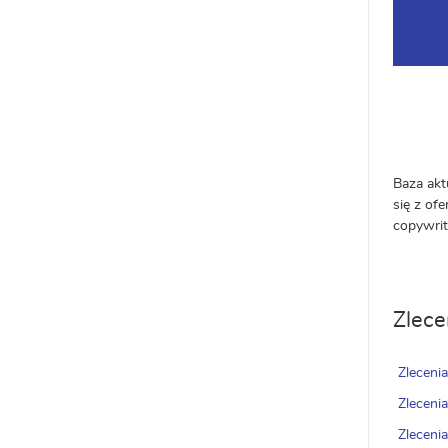
Baza akt
się z of
copywrit
Zlece
Zleceni
Zleceni
Zleceni