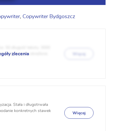
pywriter
,
Copywriter Bydgoszcz
: 50 długość tekstu: 3000
egóły zlecenia
e warunki jasno określone
Więcej
zacja. Stała i długotrwała
 podanie konkretnych stawek
Więcej