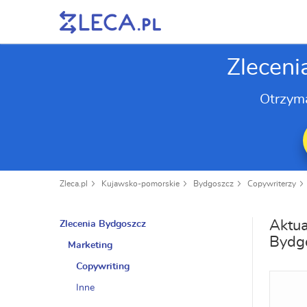
Zleceni
Otrzym
Zleca.pl
Kujawsko-pomorskie
Bydgoszcz
Copywriterzy
Aktua
Zlecenia Bydgoszcz
Bydg
Marketing
Copywriting
Inne