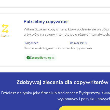
Potrzebny copywriter
Witam Szukam copywritera, który podejmie się współpra
artykułów na strony internetowe o różnych tematykach.
6 ofert
informacyjne. Artykuły w głównej mierze 1500 znaków z
Bydgoszcz
06 maj 19:30
Zlecenia marketingowe
Zlecenia dla copywriterów
Szczegółowy opis
Zdobywaj zlecenia dla copywriterów
Działasz na rynku jako firma lub freelancer z Bydgoszczy, świ
wykonawcy i pozyskuj nowych