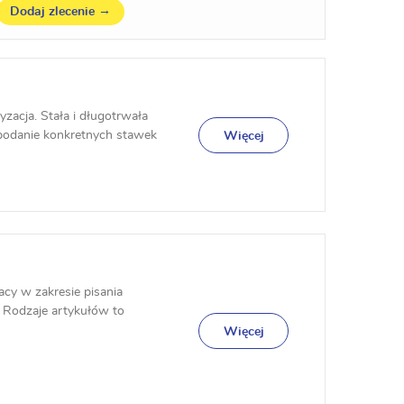
→
Dodaj zlecenie
zacja. Stała i długotrwała
 podanie konkretnych stawek
Więcej
cy w zakresie pisania
 Rodzaje artykułów to
 db...
Więcej