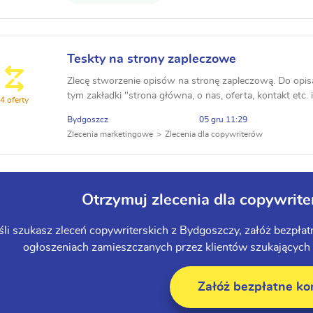
Teskty na strony zapleczowe
Zlecę stworzenie opisów na stronę zapleczową. Do opisa
tym zakładki "strona główna, o nas, oferta, kontakt etc. 
4 oferty
blog/informacje. Tematyka strony to nieruchomo...
Bydgoszcz
05 gru 11:29
Zlecenia marketingowe
Zlecenia dla copywriterów
Otrzymuj zlecenia dla copywri
śli szukasz zleceń copywriterskich z Bydgoszczy, załóż bezpła
ogłoszeniach zamieszczanych przez klientów szukających s
Załóż bezpłatne ko