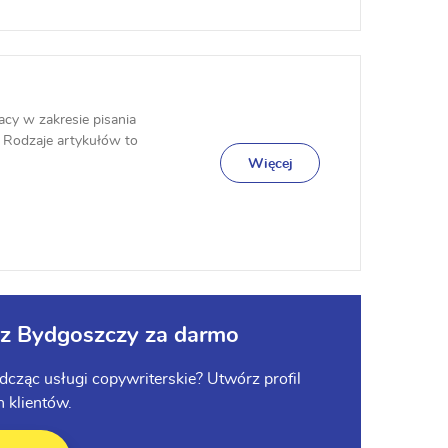
cy w zakresie pisania
 Rodzaje artykułów to
 db...
Więcej
 z Bydgoszczy za darmo
adcząc usługi copywriterskie? Utwórz profil
 klientów.