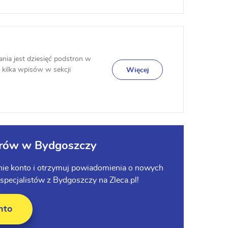
nia jest dziesięć podstron w
i kilka wpisów w sekcji
Więcej
terów w Bydgoszczy
tnie konto i otrzymuj powiadomienia o nowych
pecjalistów z Bydgoszczy na Zleca.pl!
nto