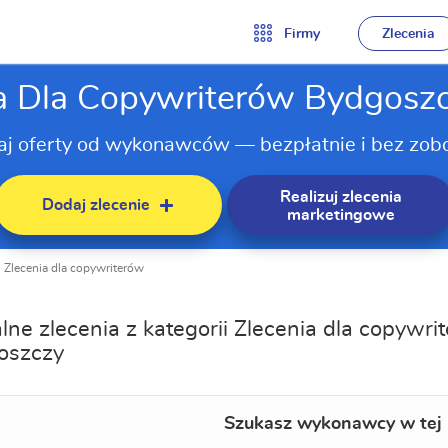
Firmy
Zlecenia
a Dla Copywriterów Bydgosz
aj oferty od wykonawców — bezpłatnie i bez zob
Realizuj zlecenia
Dodaj zlecenie
marketingowe
Zlecenia dla copywriterów
lne zlecenia z kategorii Zlecenia dla copywr
oszczy
Szukasz wykonawcy w tej 