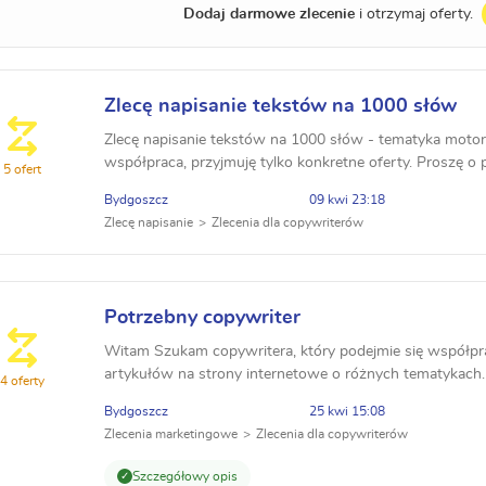
Dodaj darmowe zlecenie
i otrzymaj oferty.
Zlecę napisanie tekstów na 1000 słów
Zlecę napisanie tekstów na 1000 słów - tematyka motory
współpraca, przyjmuję tylko konkretne oferty. Proszę o
5 ofert
za tekst na 1000 słów. Nawiąże współpr...
Bydgoszcz
09 kwi 23:18
Zlecę napisanie
Zlecenia dla copywriterów
Potrzebny copywriter
Witam Szukam copywritera, który podejmie się współpra
artykułów na strony internetowe o różnych tematykach.
4 oferty
informacyjne. Artykuły w głównej mierze 1500 znaków z
Bydgoszcz
25 kwi 15:08
Zlecenia marketingowe
Zlecenia dla copywriterów
Szczegółowy opis