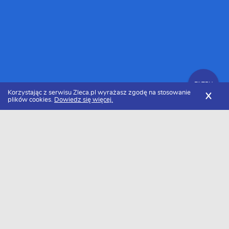
FILTRY
Korzystając z serwisu Zleca.pl wyrażasz zgodę na stosowanie
X
plików cookies.
Dowiedz się więcej.
Zleca.pl
Mazowieckie
Warszawa
Specjaliści od social media
Zlecenia dotyczące social media
FILTRY
Data dodania
Aktualne zlecenia z kategorii Zlecenia
dotyczące social media w Warszawie