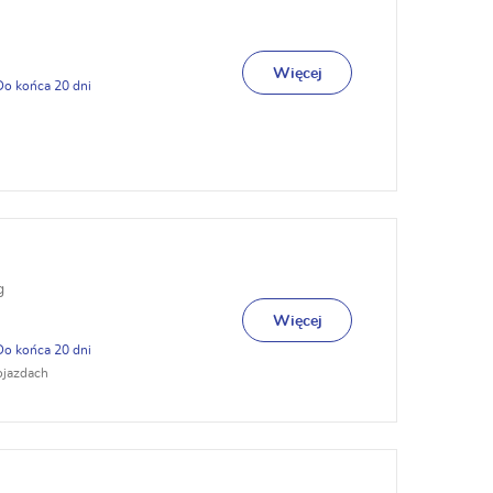
Więcej
20
g
Więcej
20
ojazdach