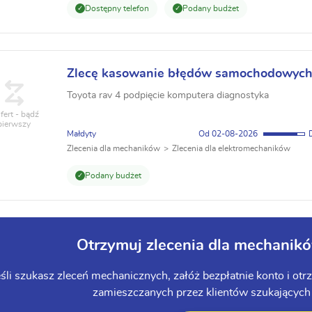
Dostępny telefon
Podany budżet
Zlecę kasowanie błędów samochodowyc
Toyota rav 4 podpięcie komputera diagnostyka
fert - bądź
pierwszy
Małdyty
02-08-2026
Zlecenia dla mechaników
Zlecenia dla elektromechaników
Podany budżet
Otrzymuj zlecenia dla mechani
eśli szukasz zleceń mechanicznych, załóż bezpłatnie konto i o
zamieszczanych przez klientów szukających s