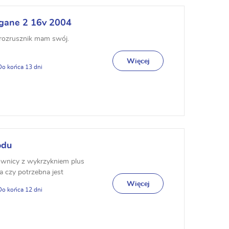
egane 2 16v 2004
rozrusznik mam swój.
Więcej
13
odu
rownicy z wykrzykniem plus
 czy potrzebna jest
orz...
Więcej
12