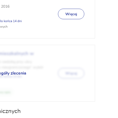
ę 2016
Więcej
14
owych
mieszkalnych w
siedzibą przy ulicy
u nieograniczonego” wybór
onit...
egóły zlecenia
Więcej
14
wy opis
nicznych