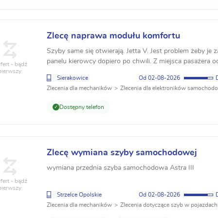
Zlecę naprawa modułu komfortu
Szyby same się otwierają. Jetta V. Jest problem żeby je 
panelu kierowcy dopiero po chwili. Z miejsca pasażera o
fert - bądź
pierwszy
Sierakowice
02-08-2026
Zlecenia dla mechaników
Zlecenia dla elektroników samochod
Dostępny telefon
Zlecę wymiana szyby samochodowej
wymiana przednia szyba samochodowa Astra III
fert - bądź
pierwszy
Strzelce Opolskie
02-08-2026
Zlecenia dla mechaników
Zlecenia dotyczące szyb w pojazdach