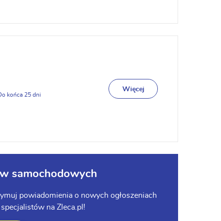
h
Więcej
25
ków samochodowych
trzymuj powiadomienia o nowych ogłoszeniach
pecjalistów na Zleca.pl!