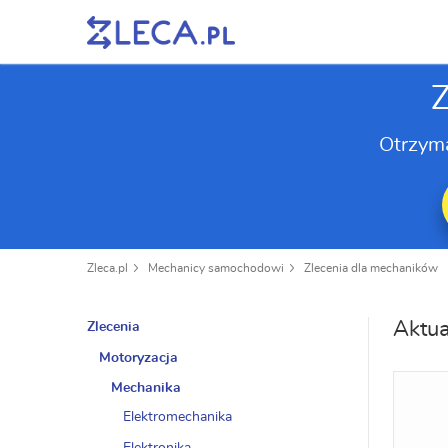
Z
Otrzym
Zleca.pl
Mechanicy samochodowi
Zlecenia dla mechaników
Aktua
Zlecenia
Motoryzacja
Mechanika
Elektromechanika