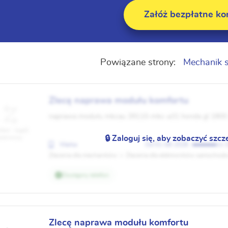
Załóż bezpłatne ko
Powiązane strony:
Mechanik
Zlecę naprawa modułu komfortu
naprawa modułu mkcau 39110-mkc-a31 honda gl 1800 
fert - bądź
pierwszy
🔒 Zaloguj się, aby zobaczyć szcz
Warka
01-08-2026
Zlecenia dla mechaników
Zlecenia dla elektroników samochod
Dostępny telefon
Zlecę naprawa modułu komfortu