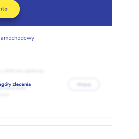
nto
 samochodowy
z 2018 roku goldwing
egóły zlecenia
Więcej
24
owych