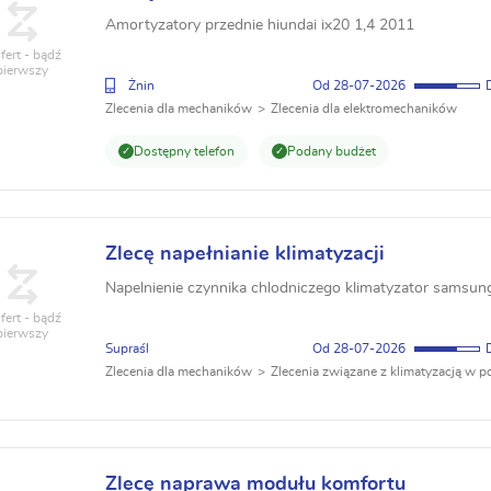
Amortyzatory przednie hiundai ix20 1,4 2011
fert - bądź
pierwszy
Żnin
28-07-2026
Zlecenia dla mechaników
Zlecenia dla elektromechaników
Dostępny telefon
Podany budżet
Zlecę napełnianie klimatyzacji
Napelnienie czynnika chlodniczego klimatyzator samsun
fert - bądź
pierwszy
Supraśl
28-07-2026
Zlecenia dla mechaników
Zlecenia związane z klimatyzacją w p
Zlecę naprawa modułu komfortu