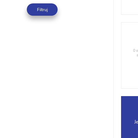
Filtruj
0 o
J