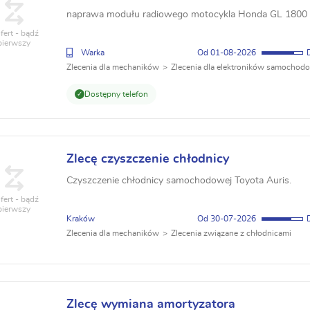
naprawa modułu radiowego motocykla Honda GL 1800 
fert - bądź
pierwszy
Warka
01-08-2026
Zlecenia dla mechaników
Zlecenia dla elektroników samochod
Dostępny telefon
Zlecę czyszczenie chłodnicy
Czyszczenie chłodnicy samochodowej Toyota Auris.
fert - bądź
pierwszy
Kraków
30-07-2026
Zlecenia dla mechaników
Zlecenia związane z chłodnicami
Zlecę wymiana amortyzatora