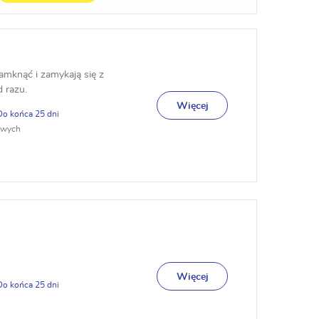
zamknąć i zamykają się z
d razu.
Więcej
25
owych
Więcej
25