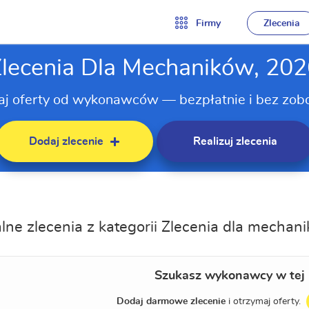
Firmy
Zlecenia
lecenia Dla Mechaników, 20
aj oferty od wykonawców — bezpłatnie i bez zob
Dodaj zlecenie
Realizuj zlecenia
lne zlecenia z kategorii Zlecenia dla mechan
Szukasz wykonawcy w tej 
Dodaj darmowe zlecenie
i otrzymaj oferty.