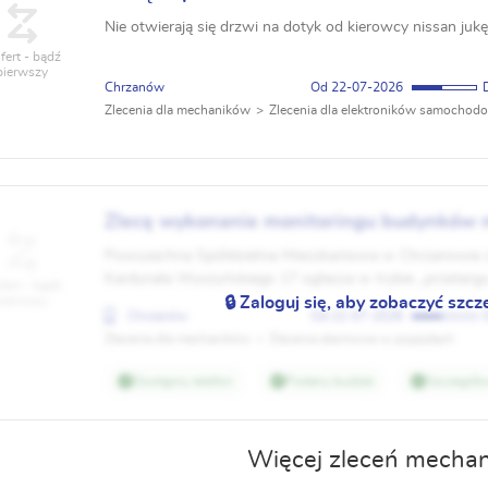
Nie otwierają się drzwi na dotyk od kierowcy nissan juk
fert - bądź
pierwszy
Chrzanów
22-07-2026
Zlecenia dla mechaników
Zlecenia dla elektroników samochod
Zlecę wykonanie monitoringu budynków 
Chrzanowie
Powszechna Spółdzielnia Mieszkaniowa w Chrzanowie z 
Kardynała Wyszyńskiego 17 ogłasza w trybie „przetarg
fert - bądź
pierwszy
wykonawcy. Przedmiotem zamówienia jest: Wykonanie m
🔒 Zaloguj się, aby zobaczyć szcz
Chrzanów
22-07-2026
Zlecenia dla mechaników
Zlecenia alarmowe w pojazdach
Dostępny telefon
Podany budżet
Szczegóło
Więcej zleceń mecha