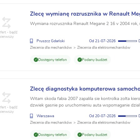
Zlecę wymianę rozrusznika w Renault M
Wymiana rozrusznika Renault Megane 2 16 v 2004 rok, 
fert - bądź
pierwszy
Pruszcz Gdański
21-07-2026
Zlecenia dla mechaników
Zlecenia dla elektromechaników
Dostępny telefon
Podany budżet
Zlecę diagnostyka komputerowa samoch
Witam skoda fabia 2007 zapalila sie kontrolka zolta kie
dzwiek gasnie po uruchomieniu auta wspomaganie dziala
fert - bądź
pierwszy
diagnostyka komputerowa i naprawa ? pozdrawiam Małg
Warszawa
20-07-2026
Zlecenia dla mechaników
Zlecenia dla elektromechaników
Dostępny telefon
Podany budżet