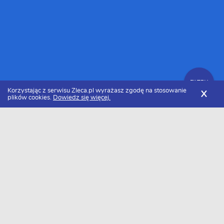
FILTRY
Korzystając z serwisu Zleca.pl wyrażasz zgodę na stosowanie
X
plików cookies.
Dowiedz się więcej.
Zleca.pl
Opolskie
Murarze i tynkarze
Zlecenia dla murarzy i tynkarzy
FILTRY
Data dodania
Aktualne zlecenia z kategorii Zlecenia dla
murarzy i tynkarzy opolskie