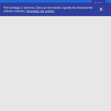
FILTRY
Korzystając z serwisu Zleca.pl wyrażasz zgodę na stosowanie
X
plików cookies.
Dowiedz się więcej.
Zleca.pl
Małopolskie
Agencje ochrony i firmy ochroniarskie
Zlecenia dla agencji ochrony i firm ochroniarskich
FILTRY
Data dodania
Aktualne zlecenia z kategorii Zlecenia dla
agencji ochrony i firm ochroniarskich
małopolskie
Szukasz wykonawcy w tej kategorii?
Dodaj darmowe zlecenie
i otrzymaj oferty.
→
Dodaj zlecenie