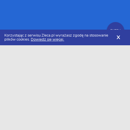
FILTRY
Korzystając z serwisu Zleca.pl wyrażasz zgodę na stosowanie
X
plików cookies.
Dowiedz się więcej.
Zleca.pl
Opolskie
Firmy
Zlecenia
FILTRY
Data dodania
Aktualne zlecenia z opolskiego
Zlecę wykonanie
Freelancer zlecenia
Szukasz wykonawcy w tej kategorii?
Dodaj darmowe zlecenie
i otrzymaj oferty.