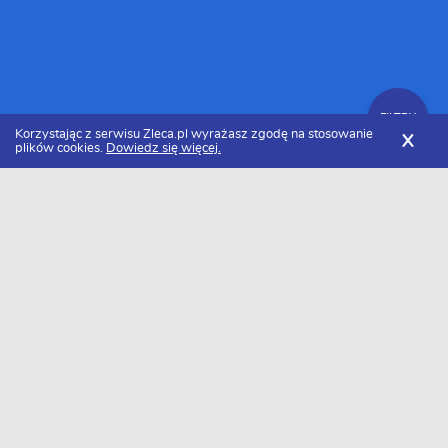
FILTRY
Korzystając z serwisu Zleca.pl wyrażasz zgodę na stosowanie
X
plików cookies.
Dowiedz się więcej.
Zleca.pl
Zachodniopomorskie
Instalacje
Zlecenia na instalacje
FILTRY
Data dodania
Aktualne zlecenia z kategorii Zlecenia na
instalacje zachodniopomorskie
Szukasz wykonawcy w tej kategorii?
Dodaj darmowe zlecenie
i otrzymaj oferty.