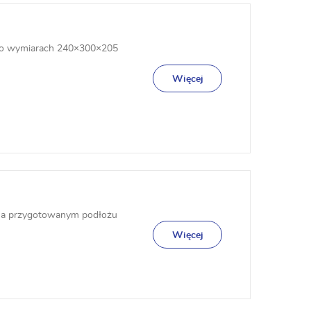
 o wymiarach 240×300×205
Więcej
 na przygotowanym podłożu
Więcej