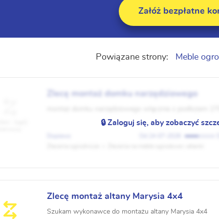
Załóż bezpłatne ko
Powiązane strony:
Meble ogro
Zlecę montaż domku narzędziowego
montaż domku narzędziowego włącznie z podłożem 27
🔒 Zaloguj się, aby zobaczyć szcz
fert - bądź
pierwszy
Dopiewo
24-07-2026
Zlecenia ogrodnicze
Zlecenia na meble ogrodowe i altanki
Zlecę montaż altany Marysia 4x4
Szukam wykonawce do montażu altany Marysia 4x4