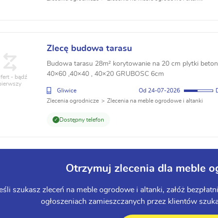
Zlecę budowa tarasu
Budowa tarasu 28m² korytowanie na 20 cm plytki beton
40×60 ,40×40 , 40×20 GRUBOSC 6cm
fert - bądź
pierwszy
Gliwice
24-07-2026
Zlecenia ogrodnicze
Zlecenia na meble ogrodowe i altanki
Dostępny telefon
Otrzymuj zlecenia dla meble o
Jeśli szukasz zleceń na meble ogrodowe i altanki, załóż bezpła
ogłoszeniach zamieszczanych przez klientów szukaj