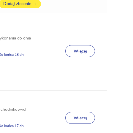
→
Dodaj zlecenie
konania do dnia
Więcej
28
 chodnikowych
Więcej
17