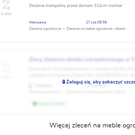
Złożenie trampoliny przed domem 312cm rozmiar
0 ofert
Warszawa
27 cze 09:59
Zlecenia ogrodnicze
Zlecenia na meble ogrodowe i altanki
Zlecę złożenie domku narzędziowego w C
Dzień dobry, Potrzebuję pomocy w złożeniu domku (W
narzędziowy metalowy Dettel Plus 240x300x205cm). Mi
0 ofert
Piaseczna.
🔒 Zaloguj się, aby zobaczyć szcz
Piaseczno
11 cze 10:37
Zlecenia ogrodnicze
Zlecenia na meble ogrodowe i altanki
Dostępny telefon
Więcej zleceń na meble ogro