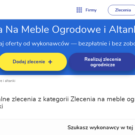
Firmy
Zlecenia
a Na Meble Ogrodowe i Altan
aj oferty od wykonawców — bezpłatnie i bez zob
Realizuj zlecenia
Dodaj zlecenie
ogrodnicze
 i altanki
lne zlecenia z kategorii Zlecenia na meble o
ki
Szukasz wykonawcy w tej 