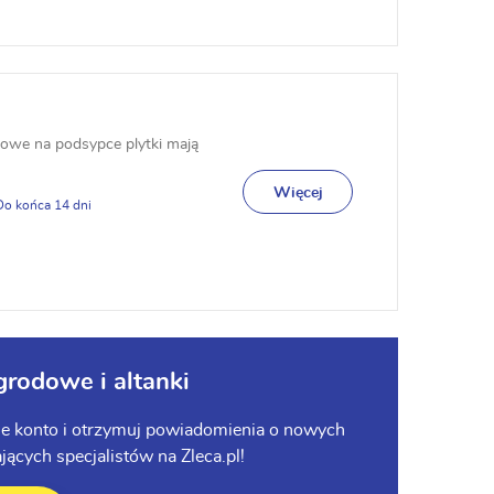
owe na podsypce plytki mają
Więcej
14
grodowe i altanki
tnie konto i otrzymuj powiadomienia o nowych
ących specjalistów na Zleca.pl!