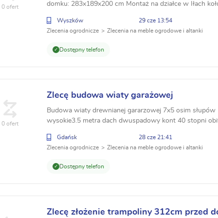
domku: 283x189x200 cm Montaż na działce w Iłach koło
0 ofert
Wyszków
29 cze 13:54
Zlecenia ogrodnicze
Zlecenia na meble ogrodowe i altanki
Dostępny telefon
Zlecę budowa wiaty garażowej
Budowa wiaty drewnianej gararzowej 7x5 osim słupów 
wysokie3.5 metra dach dwuspadowy kont 40 stopni obi
0 ofert
nawierzchni papa konstrukcja malowana 2 razy tikurilla w
Gdańsk
28 cze 21:41
Zlecenia ogrodnicze
Zlecenia na meble ogrodowe i altanki
Dostępny telefon
Zlecę złożenie trampoliny 312cm przed