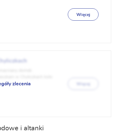
Więcej
hyliczkach
zmacniany domek
eszkam w Chyliczkach koło
egóły zlecenia
Więcej
dowe i altanki