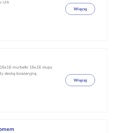
 Urli
Więcej
16x16 murbelki 16x16 słupy
ty deską boazeryjną
yl...
Więcej
 domem