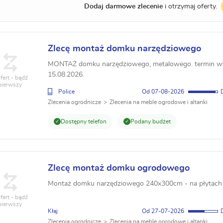
Dodaj darmowe zlecenie
i otrzymaj oferty.
Zlecę montaż domku narzędziowego
MONTAŻ domku narzędziowego, metalowego. termin wy
15.08.2026.
fert - bądź
pierwszy
Police
07-08-2026
Zlecenia ogrodnicze
Zlecenia na meble ogrodowe i altanki
Dostępny telefon
Podany budżet
Zlecę montaż domku ogrodowego
Montaż domku narzędziowego 240x300cm - na płytach
fert - bądź
pierwszy
Kłaj
27-07-2026
Zlecenia ogrodnicze
Zlecenia na meble ogrodowe i altanki