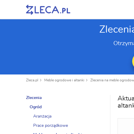
Zleceni
Otrzym
Zleca.pl
Meble ogrodowe i altanki
Zlecenia na meble ogrodowe
Aktua
Zlecenia
altan
Ogród
Aranżacja
Prace porządkowe