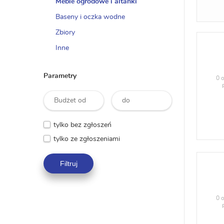
Meble ogrodowe i altanki
Baseny i oczka wodne
Zbiory
Inne
Parametry
0 o
tylko bez zgłoszeń
tylko ze zgłoszeniami
Filtruj
0 o