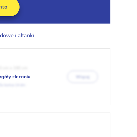
nto
dowe i altanki
0 cm x 190 cm
egóły zlecenia
Więcej
14