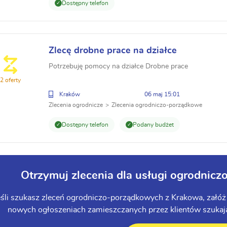
Dostępny telefon
Zlecę drobne prace na działce
Potrzebuję pomocy na działce Drobne prace
2 oferty
Kraków
06 maj 15:01
Zlecenia ogrodnicze
Zlecenia ogrodniczo-porządkowe
Dostępny telefon
Podany budżet
Otrzymuj zlecenia dla usługi ogrodni
eśli szukasz zleceń ogrodniczo-porządkowych z Krakowa, załóż 
nowych ogłoszeniach zamieszczanych przez klientów szukając