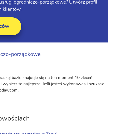
c usługi ogrodniczo-porządkowe? Utwórz profil
 klientów.
wców
niczo-porządkowe
aszej bazie znajduje się na ten moment 10 zleceń.
 wybierz te najlepsze. Jeśli jesteś wykonawcą i szukasz
niodawcom.
cowościach