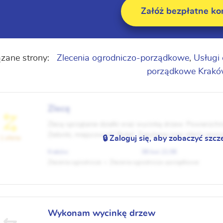
Załóż bezpłatne ko
zane strony:
Zlecenia ogrodniczo-porządkowe
,
Usługi
porządkowe Krak
Zlecę
Zlecę sprzątanie działki oraz wycinkę drzew. Powierzchn
Zielonki, miejscowość Boleń. Zapytania oraz oferty pro
🔒 Zaloguj się, aby zobaczyć szcz
1 oferta
formularz.
Kraków
06 kwi 21:06
Zlecenia ogrodnicze
Zlecenia ogrodniczo-porządkowe
Wykonam wycinkę drzew