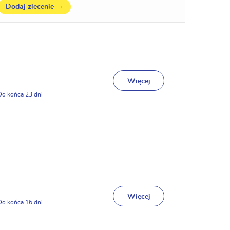
→
Dodaj zlecenie
Więcej
23
Więcej
16