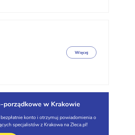
Więcej
czo-porządkowe w Krakowie
bezpłatnie konto i otrzymuj powiadomienia o
ych specjalistów z Krakowa na Zleca.pl!