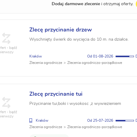
Dodaj darmowe zlecenie
i otrzymaj oferty.
Zlecę przycinanie drzew
Wyschnięty świerk do wycięcia do 10 m. na działce.
fert - bądź
pierwszy
Kraków
01-08-2026
Zlecenia ogrodnicze
Zlecenia ogrodniczo-porządkowe
Zlecę przycinanie tui
Przycinanie tui,boki i wysokosc ,z wywiezieniem
fert - bądź
pierwszy
Kraków
25-07-2026
Zlecenia ogrodnicze
Zlecenia ogrodniczo-porządkowe