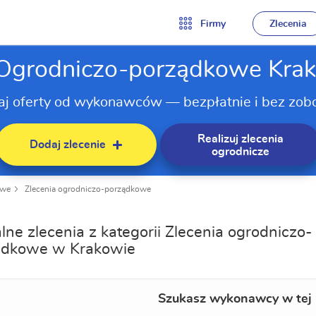
Firmy
Zlecenia
 Ogrodniczo-porządkowe Kra
aj oferty od wykonawców — bezpłatnie i bez zob
Realizuj zlecenia
Dodaj zlecenie
ogrodnicze
owe
Zlecenia ogrodniczo-porządkowe
lne zlecenia z kategorii Zlecenia ogrodniczo-
ądkowe w Krakowie
Szukasz wykonawcy w tej 