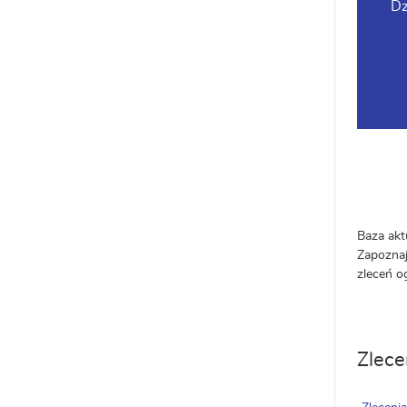
Dz
Baza akt
Zapoznaj
zleceń o
Zlece