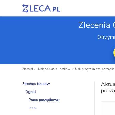
Zlecenia
Otrzym
Zleca.pl
Małopolskie
Kraków
Usługi ogrodniczo-porządk
Aktua
Zlecenia Kraków
porz
Ogród
Prace porządkowe
Inne