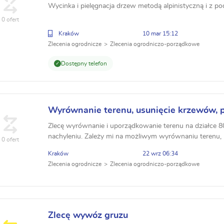
Wycinka i pielęgnacja drzew metodą alpinistyczną i z p
0 ofert
Kraków
10 mar 15:12
Zlecenia ogrodnicze
Zlecenia ogrodniczo-porządkowe
Dostępny telefon
Wyrównanie terenu, usunięcie krzewów, p
Zlecę wyrównanie i uporządkowanie terenu na działce 8
nachyleniu. Zależy mi na możliwym wyrównaniu terenu,
0 ofert
pozostałości na działce (spora ilość kamieni).
Kraków
22 wrz 06:34
Zlecenia ogrodnicze
Zlecenia ogrodniczo-porządkowe
Zlecę wywóz gruzu