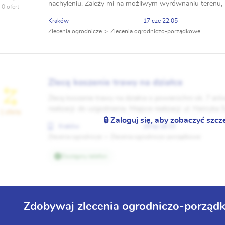
nachyleniu. Zależy mi na możliwym wyrównaniu terenu,
0 ofert
pozostałości na działce (spora ilość kamieni).
Kraków
17 cze 22:05
Zlecenia ogrodnicze
Zlecenia ogrodniczo-porządkowe
Zlecę koszenie trawy na działce
Zlecę koszenie trawy na działce o powierzchni ok. 7 aròw
realizacji: do uzgodnienia. Miejsce realizacji: ul. Henryk
1 oferta
🔒 Zaloguj się, aby zobaczyć szcz
Krakòw
29 lip 18:33
Zlecenia ogrodnicze
Zlecenia ogrodniczo-porządkowe
Dostępny telefon
Zdobywaj zlecenia ogrodniczo-porząd