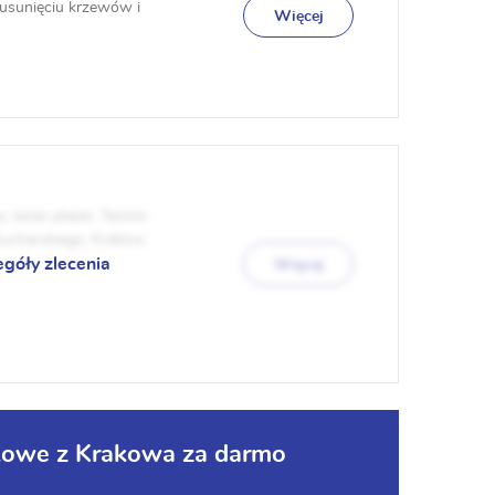
 usunięciu krzewów i
Więcej
, teren płaski. Termin
a Sucharskiego, Krakòw.
egóły zlecenia
Więcej
kowe z Krakowa za darmo