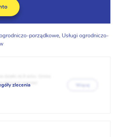
nto
 ogrodniczo-porządkowe
,
Usługi ogrodniczo-
ów
ia działki ok.8 arów. Gmina
szę kierować poprzez
egóły zlecenia
Więcej