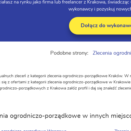
iałasz na rynku jako firma lub freelancer z Krakowa, świadczą
wykonawcy i pozyskuj nowych
Dołącz do wykona
Podobne strony:
Zlecenia ogrod
ualnych zleceń z kategorii zlecenia ogrodniczo-porządkowe Kraków. W n
 się z ofertami z kategorii zlecenia ogrodniczo-porządkowe w Krakowie i
grodniczo-porządkowych z Krakowa załóż profil i daj się znaleźć zlece
nia ogrodniczo-porządkowe w innych miejs