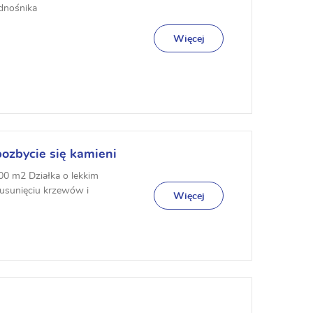
odnośnika
Więcej
ozbycie się kamieni
00 m2 Działka o lekkim
 usunięciu krzewów i
Więcej