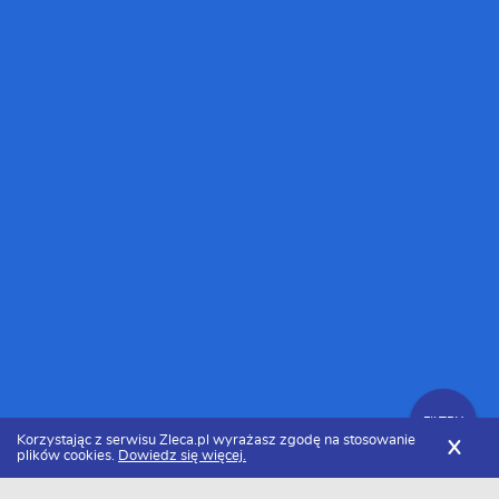
FILTRY
Korzystając z serwisu Zleca.pl wyrażasz zgodę na stosowanie
X
plików cookies.
Dowiedz się więcej.