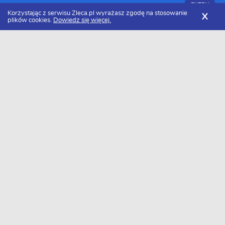
FILTRY
Korzystając z serwisu Zleca.pl wyrażasz zgodę na stosowanie
X
plików cookies.
Dowiedz się więcej.
Zleca.pl
Ślusarze, usługi ślusarskie
Zlecenia ślusarskie
FILTRY
Data dodania
Aktualne zlecenia z kategorii Zlecenia
ślusarskie
Zlecę wykonanie
balustrady
Szukasz wykonawcy w tej kategorii?
Dodaj darmowe zlecenie
i otrzymaj oferty.
→
Dodaj zlecenie