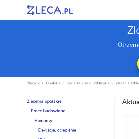
Zl
Otrzym
Zleca.pl
Opolskie
Szklarze, usługi szklarskie
Zlecenia szkla
Aktua
Zlecenia opolskie
Prace budowlane
Remonty
Elewacje, ocieplenie