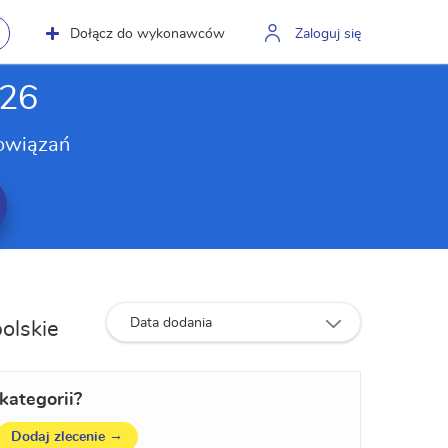
Dołącz do wykonawców
Zaloguj się
026
owiązań
Data dodania
polskie
kategorii?
→
Dodaj zlecenie