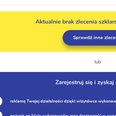
Aktualnie brak zlecenia szklar
Sprawdź inne zlece
lub
Zarejestruj się i zyskaj
reklamę Twojej działalności dzięki wizytówce wykona
pozycję na liście wykonawców oraz dostępność w wys