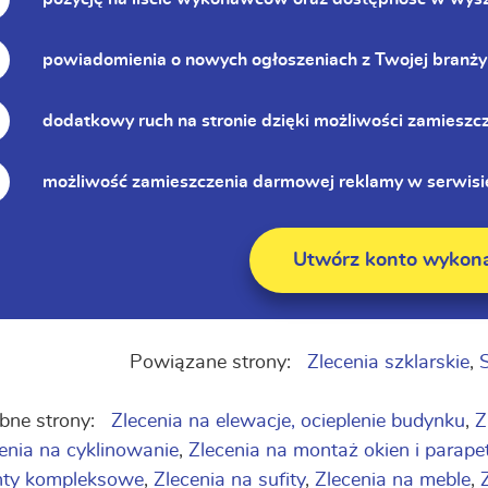
powiadomienia o nowych ogłoszeniach z Twojej branży
dodatkowy ruch na stronie dzięki możliwości zamieszc
możliwość zamieszczenia darmowej reklamy w serwisie
Utwórz konto wykon
Powiązane strony:
Zlecenia szklarskie
,
bne strony:
Zlecenia na elewacje, ocieplenie budynku
,
Z
enia na cyklinowanie
,
Zlecenia na montaż okien i parap
nty kompleksowe
,
Zlecenia na sufity
,
Zlecenia na meble
,