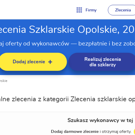
Firmy
Zlecenia
ecenia Szklarskie Opolskie, 2
aj oferty od wykonawców — bezpłatnie i bez zob
Realizuj zlecenia
Dodaj zlecenie
dla szklarzy
rskie
lne zlecenia z kategorii Zlecenia szklarskie o
Szukasz wykonawcy w tej 
Dodaj darmowe zlecenie
i otrzymaj oferty.