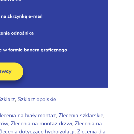
 na skrzynkę e-mail
zenia odnośnika
 w formie banera graficznego
awcy
Szklarz
,
Szklarz opolskie
lecenia na biały montaż
,
Zlecenia szklarskie
,
etów
,
Zlecenia na montaż drzwi
,
Zlecenia na
Zlecenia dotyczące hydroizolacji
,
Zlecenia dla