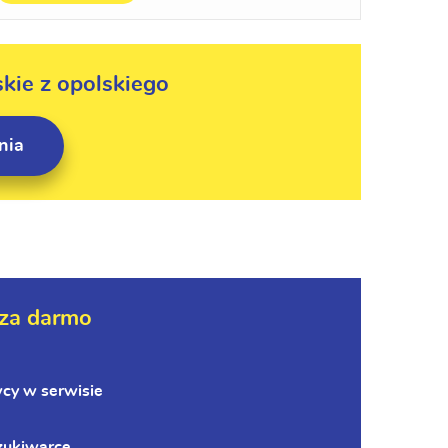
skie z opolskiego
nia
za darmo
wcy w serwisie
zukiwarce