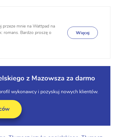
ej przeze mnie na Wattpad na
nek: romans. Bardzo proszę o
Więcej
ielskiego z Mazowsza za darmo
profil wykonawcy i pozyskuj nowych klientów.
wców