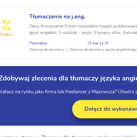
Tłumaczenie na j.ang.
Zlecę tłumaczenie 5 mini rozdziałów książki publikowan
język angielski. 1 rozdział - około 3 tysięcy słów. Gatu
4 oferty
zawarcie w zgłoszeniu całościowej wyce...
Poświętne
15 mar 11:37
Zlecenia dla tłumaczy
Zlecenia dla tłumaczy języka angielskiego
Zdobywaj zlecenia dla tłumaczy języka ang
iałasz na rynku jako firma lub freelancer z Mazowsza? Utwórz 
Dołącz do wykona