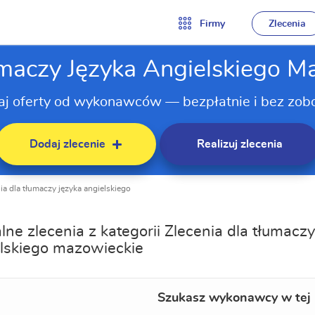
Firmy
Zlecenia
umaczy Języka Angielskiego M
aj oferty od wykonawców — bezpłatnie i bez zob
Dodaj zlecenie
Realizuj zlecenia
ia dla tłumaczy języka angielskiego
lne zlecenia z kategorii Zlecenia dla tłumaczy
lskiego mazowieckie
Szukasz wykonawcy w tej 