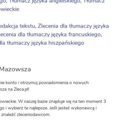
ego
,
Tłumacz języka angielskiego
,
Tłumacz
owieckie
redakcja tekstu
,
Zlecenia dla tłumaczy języka
lecenia dla tłumaczy języka francuskiego
,
dla tłumaczy języka hiszpańskiego
 z Mazowsza
atnie konto i otrzymuj powiadomienia o nowych
za na Zleca.pl!
zowieckie. W naszej bazie znajduje się na ten moment 3
go i wybierz te najlepsze. Jeśli jesteś wykonawcą i
ię znaleźć zleceniodawcom.