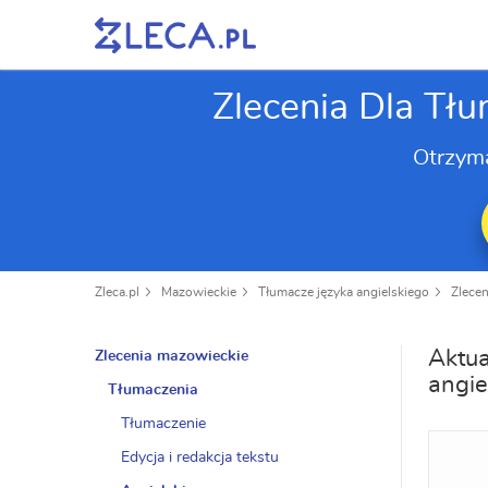
Zlecenia Dla Tł
Otrzym
Zleca.pl
Mazowieckie
Tłumacze języka angielskiego
Zlecen
Aktua
Zlecenia mazowieckie
angie
Tłumaczenia
Tłumaczenie
Edycja i redakcja tekstu