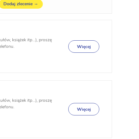
→
Dodaj zlecenie
kułów, książek itp…), proszę
elefonu.
Więcej
kułów, książek itp…), proszę
elefonu.
Więcej