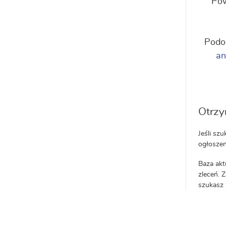
Pow
Podo
an
Otrzy
Jeśli sz
ogłoszen
Baza akt
zleceń. Z
szukasz 