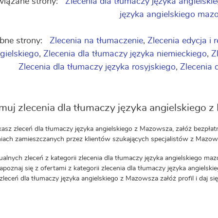
iązane strony:
Zlecenia dla tłumaczy języka angielski
języka angielskiego maz
bne strony:
Zlecenia na tłumaczenie
,
Zlecenia edycja i 
gielskiego
,
Zlecenia dla tłumaczy języka niemieckiego
,
Z
Zlecenia dla tłumaczy języka rosyjskiego
,
Zlecenia 
muj zlecenia dla tłumaczy języka angielskiego
ukasz zleceń dla tłumaczy języka angielskiego z Mazowsza, załóż bezpł
iach zamieszczanych przez klientów szukających specjalistów z Mazows
ualnych zleceń z kategorii zlecenia dla tłumaczy języka angielskiego ma
apoznaj się z ofertami z kategorii zlecenia dla tłumaczy języka angielskie
zleceń dla tłumaczy języka angielskiego z Mazowsza załóż profil i daj s