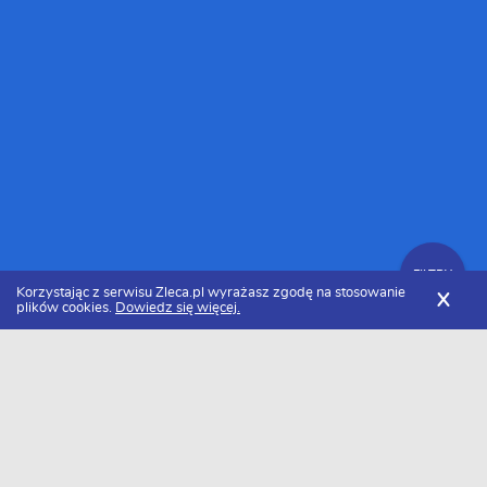
FILTRY
Korzystając z serwisu Zleca.pl wyrażasz zgodę na stosowanie
X
plików cookies.
Dowiedz się więcej.
Zleca.pl
Dolnośląskie
Wrocław
Transport towarów
Zlecenia na transport towarów
FILTRY
Data dodania