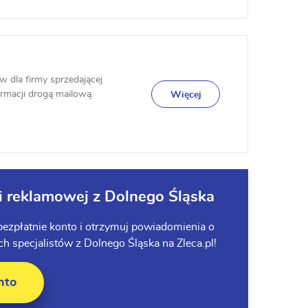
 dla firmy sprzedającej
ormacji drogą mailową.
Więcej
ki reklamowej z Dolnego Śląska
 bezpłatnie konto i otrzymuj powiadomienia o
 specjalistów z Dolnego Śląska na Zleca.pl!
nto