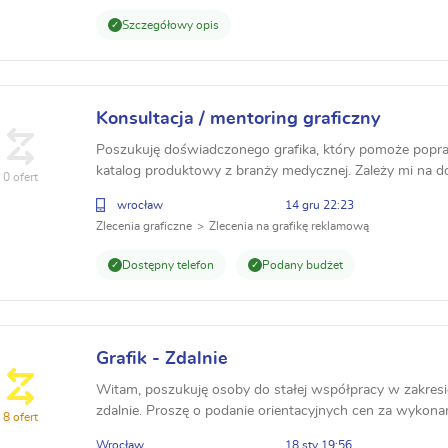
Szczegółowy opis
Konsultacja / mentoring graficzny
Poszukuję doświadczonego grafika, który pomoże popra
katalog produktowy z branży medycznej. Zależy mi na 
0 ofert
katalogów do druku oraz pracy w Affinity Publisher...
wrocław
14 gru 22:23
Zlecenia graficzne
Zlecenia na grafikę reklamową
Dostępny telefon
Podany budżet
Grafik - Zdalnie
Witam, poszukuję osoby do stałej współpracy w zakresie
zdalnie. Proszę o podanie orientacyjnych cen za wykona
8 ofert
1. roll'up 2. np. ulotka - DL dwustronna 4. wi...
Wrocław
18 sty 19:56