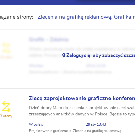
ązane strony:
Zlecenia na grafikę reklamową
,
Grafika
Grafik - Zdalnie
Witam, poszukuję osoby do stałej współpracy w zakresie
🔒 Zaloguj się, aby zobaczyć szcz
zdalnie. Proszę o podanie orientacyjnych cen za wykona
10 ofert
1. roll'up 2. np. ulotka - DL dwustronna 4. wi...
Wrocław
19 lut 13:24
Zlecenia graficzne
Zlecenia na grafikę reklamową
Zlecę zaprojektowanie graficzne konferen
Dzień dobry Mam do zlecenia zaprojektowanie całej szaty
zrzeszających analitków danych w Polsce. Będzie to ty
3 oferty
posiadamy logo i kolorystykę. Do zrobienia na pe...
Wrocław
29 sty 13:43
Projektowanie graficzne
Zlecenia na grafikę reklamową