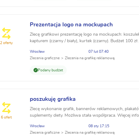
Prezentacja logo na mockupach
Zlecę grafikowi prezentację logo na mockupach: koszulek (
kapturem (czarny / biały), kurtek (czarny). Budżet 100 zł.
2 oferty
Wrocław
07 lut 07:40
Zlecenia graficzne
Zlecenia na grafikę reklamową
Podany budżet
poszukuję grafika
Zlecę wykonanie grafik, bannerów reklamowych, plakatów
suplementy diety. Możliwa stała współpraca. Więcej inf
6 ofert
Wrocław
08 sty 17:15
Zlecenia graficzne
Zlecenia na grafikę reklamową