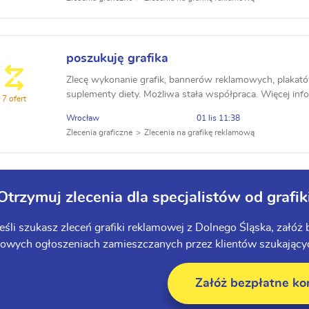
poszukuję grafika
Zlecę wykonanie grafik, bannerów reklamowych, plakatów
suplementy diety. Możliwa stała współpraca. Więcej inf
7 ofert
Wrocław
01 lis 11:38
Zlecenia graficzne
Zlecenia na grafikę reklamową
Otrzymuj zlecenia dla specjalistów od grafi
Jeśli szukasz zleceń grafiki reklamowej z Dolnego Śląska, załóż
owych ogłoszeniach zamieszczanych przez klientów szukających
Załóż bezpłatne ko