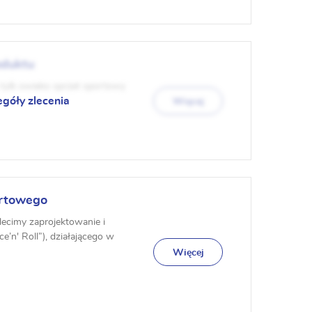
oduktu
 tylk owieko sprzet sportowy
egóły zlecenia
Więcej
ortowego
lecimy zaprojektowanie i
n' Roll”), działającego w
Więcej