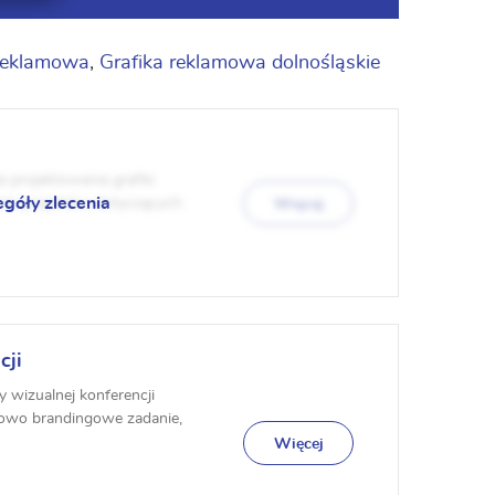
 reklamowa
,
Grafika reklamowa dolnośląskie
 projektowania grafiki
egóły zlecenia
nie projektów dotyczących:
Więcej
cji
 wizualnej konferencji
powo brandingowe zadanie,
Więcej