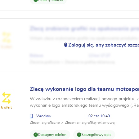
Zlecę zrobienie grafiki na opakowanie pr
Witam zlece wykonanie grafiki na opakowanie produktu
🔒 Zaloguj się, aby zobaczyć szcz
6 ofert
Bielawa
13 kwi 17:27
Zlecenia graficzne
Zlecenia na grafikę reklamową
Zlecę wykonanie logo dla teamu motosp
W związku z rozpoczęciem realizacji nowego projektu, z
wykonanie logo amatorskiego teamu wyścigowego („Race’
6 ofert
świecie motorsportu (WSMP). Jest to sport przepełni...
Wrocław
02 cze 10:49
Zlecenia graficzne
Zlecenia na grafikę reklamową
Dostępny telefon
Szczegółowy opis