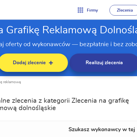
Firmy
Zlecenia
a Grafikę Reklamową Dolnośl
aj oferty od wykonawców — bezpłatnie i bez zob
Dodaj zlecenie
Realizuj zlecenia
ikę reklamową
lne zlecenia z kategorii Zlecenia na grafikę
mową dolnośląskie
Szukasz wykonawcy w tej 