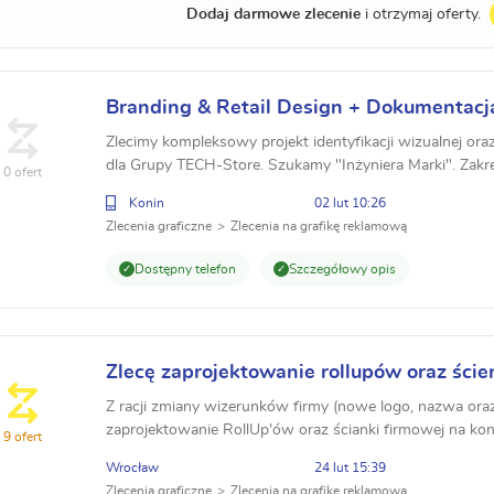
Dodaj darmowe zlecenie
i otrzymaj oferty.
Branding & Retail Design + Dokumentacj
modułowe TECH-Store 4.0
Zlecimy kompleksowy projekt identyfikacji wizualnej ora
dla Grupy TECH-Store. Szukamy "Inżyniera Marki". Zakr
0 ofert
modułowe (4.0/5.0), Księga Znaku, System RAL. ...
Konin
02 lut 10:26
Zlecenia graficzne
Zlecenia na grafikę reklamową
Dostępny telefon
Szczegółowy opis
Zlecę zaprojektowanie rollupów oraz ście
Z racji zmiany wizerunków firmy (nowe logo, nazwa oraz
zaprojektowanie RollUp'ów oraz ścianki firmowej na kon
9 ofert
Wrocław
24 lut 15:39
Zlecenia graficzne
Zlecenia na grafikę reklamową