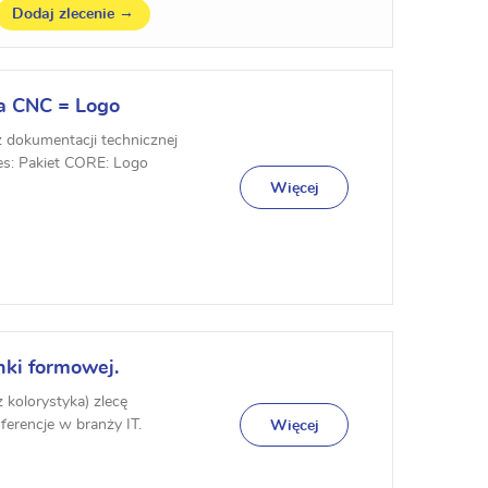
→
Dodaj zlecenie
a CNC = Logo
z dokumentacji technicznej
es: Pakiet CORE: Logo
Więcej
nki formowej.
 kolorystyka) zlecę
ferencje w branży IT.
Więcej