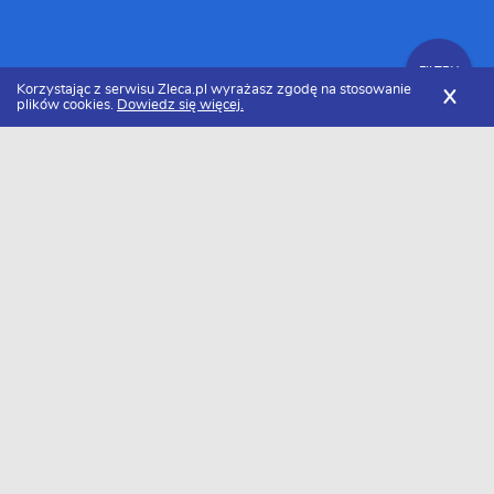
FILTRY
Korzystając z serwisu Zleca.pl wyrażasz zgodę na stosowanie
X
plików cookies.
Dowiedz się więcej.
Zleca.pl
Mazowieckie
Radom
Webdesignerzy - projektowanie stron internetowych
Zlecenia na projektowanie stron internetowych
FILTRY
Data dodania
Aktualne zlecenia z kategorii Zlecenia na
projektowanie stron internetowych w
Radomiu
Szukasz wykonawcy w tej kategorii?
Dodaj darmowe zlecenie
i otrzymaj oferty.