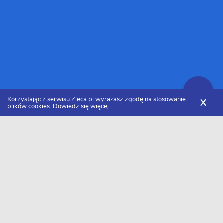
FILTRY
Korzystając z serwisu Zleca.pl wyrażasz zgodę na stosowanie
X
plików cookies.
Dowiedz się więcej.
Zleca.pl
Wielkopolskie
Firmy
Zlecenia
FILTRY
Data dodania
Aktualne zlecenia z Wielkopolski
Zlecę wykonanie
Freelancer zlecenia