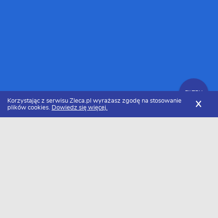
FILTRY
Korzystając z serwisu Zleca.pl wyrażasz zgodę na stosowanie
X
plików cookies.
Dowiedz się więcej.
Zleca.pl
Zlecę dodawanie ogłoszeń
FILTRY
Data dodania
Zlecę dodawanie ogłoszeń - lista zleceń
Baza aktualnych zleceń - zlecę dodawanie ogłoszeń. W naszej