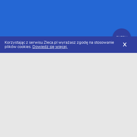
FILTRY
Korzystając z serwisu Zleca.pl wyrażasz zgodę na stosowanie
X
plików cookies.
Dowiedz się więcej.
Zleca.pl
Zlecę prace elektryczne
FILTRY
Data dodania
Zlecę prace elektryczne - lista zleceń
Baza aktualnych zleceń - zlecę prace elektryczne. W naszej bazie
znajduje się 21 ogłoszeń. Zapoznaj się z ofertami zleceń zlecę
prace elektryczne i wybierz te najlepsze. Jeśli jesteś wykonawcą i
szukasz zleceń zlecę prace elektryczne załóż profil i daj się znaleźć
zleceniodawcom.