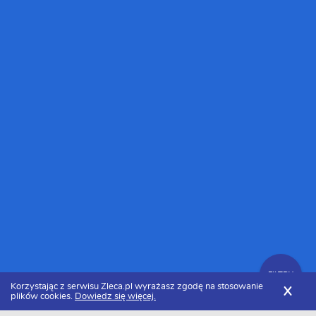
FILTRY
Korzystając z serwisu Zleca.pl wyrażasz zgodę na stosowanie
X
plików cookies.
Dowiedz się więcej.