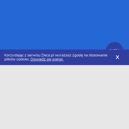
FILTRY
Korzystając z serwisu Zleca.pl wyrażasz zgodę na stosowanie
X
plików cookies.
Dowiedz się więcej.
Zleca.pl
Kujawsko-pomorskie
Zlecę wykonanie logo
FILTRY
Data dodania
Zlecę wykonanie logo - lista zleceń z
kujawsko-pomorskiego
Baza aktualnych zleceń - zlecę wykonanie logo z kujawsko-