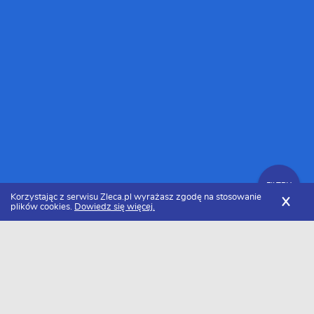
FILTRY
Korzystając z serwisu Zleca.pl wyrażasz zgodę na stosowanie
X
plików cookies.
Dowiedz się więcej.
Zleca.pl
Łódzkie
Zlecę wykonanie logo
FILTRY
Data dodania