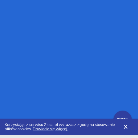
FILTRY
Korzystając z serwisu Zleca.pl wyrażasz zgodę na stosowanie
X
plików cookies.
Dowiedz się więcej.