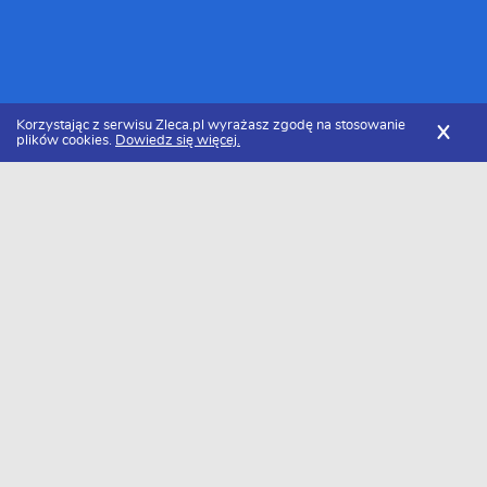
Korzystając z serwisu Zleca.pl wyrażasz zgodę na stosowanie
X
plików cookies.
Dowiedz się więcej.
Zleca.pl
Małopolskie
Brzesko