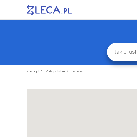
Zleca.pl
Małopolskie
Tarnów