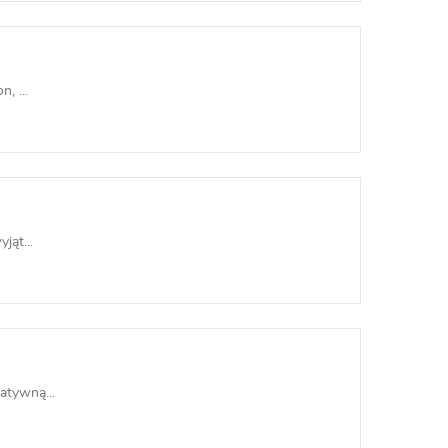
, ...
jąt...
atywną...