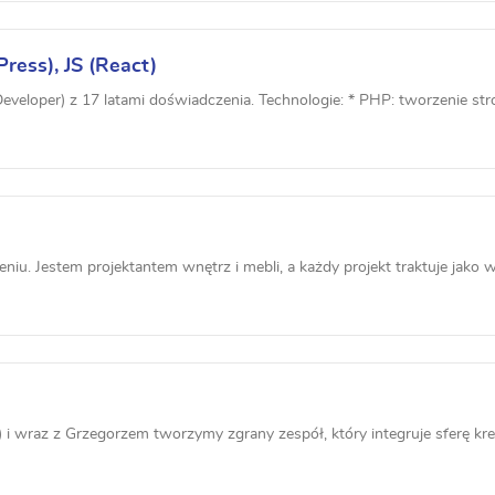
ess), JS (React)
veloper) z 17 latami doświadczenia. Technologie: * PHP: tworzenie stron
u. Jestem projektantem wnętrz i mebli, a każdy projekt traktuje jako wy
 i wraz z Grzegorzem tworzymy zgrany zespół, który integruje sferę kre