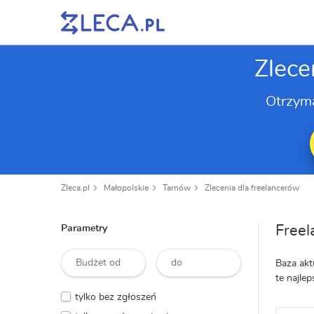
Zlece
Otrzym
Zleca.pl
Małopolskie
Tarnów
Zlecenia dla freelancerów
Freel
Parametry
Baza akt
te najle
tylko bez zgłoszeń