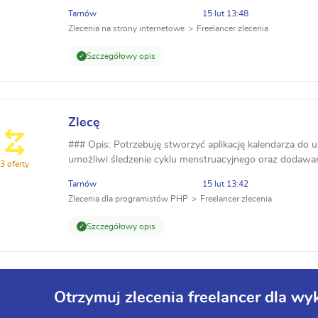
być dostępna w dwóch wersjach: dla kobiet i dla męż...
Tarnów
15 lut 13:48
Zlecenia na strony internetowe
Freelancer zlecenia
Szczegółowy opis
Zlecę
### Opis: Potrzebuję stworzyć aplikację kalendarza do 
umożliwi śledzenie cyklu menstruacyjnego oraz dodawan
3 oferty
być dostępna w dwóch wersjach: dla kobiet i dla męż...
Tarnów
15 lut 13:42
Zlecenia dla programistów PHP
Freelancer zlecenia
Szczegółowy opis
Otrzymuj zlecenia freelancer dla 