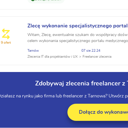
Zlecę wykonanie specjalistycznego porta
Witam, Zlecę, ewentualnie szukam do współpracy dośw
celem wykonania specjalistycznego portalu medycznego
9 ofert
Tarnów
07 sie 22:24
Zlecenia IT dla projektantów i UX
Freelancer zlecenia
Zdobywaj zlecenia freelancer z
ziałasz na rynku jako firma lub freelancer z Tarnowa? Utwórz 
Dołącz do wykona