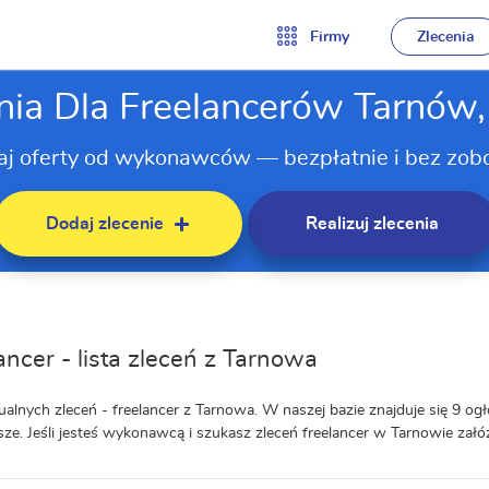
Firmy
Zlecenia
nia Dla Freelancerów Tarnów
aj oferty od wykonawców — bezpłatnie i bez zob
Dodaj zlecenie
Realizuj zlecenia
ancer - lista zleceń z Tarnowa
ualnych zleceń - freelancer z Tarnowa. W naszej bazie znajduje się 9 ogł
psze. Jeśli jesteś wykonawcą i szukasz zleceń freelancer w Tarnowie załóż