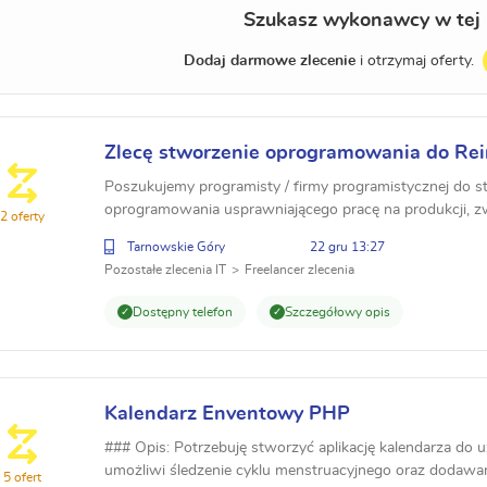
Szukasz wykonawcy w tej 
Dodaj darmowe zlecenie
i otrzymaj oferty.
Zlecę stworzenie oprogramowania do Rei
Poszukujemy programisty / firmy programistycznej do
oprogramowania usprawniającego pracę na produkcji, z
2 oferty
drukarki jetStamp 1025, która nie posiada natywnej możli
Tarnowskie Góry
22 gru 13:27
Pozostałe zlecenia IT
Freelancer zlecenia
Dostępny telefon
Szczegółowy opis
Kalendarz Enventowy PHP
### Opis: Potrzebuję stworzyć aplikację kalendarza do 
umożliwi śledzenie cyklu menstruacyjnego oraz dodawan
5 ofert