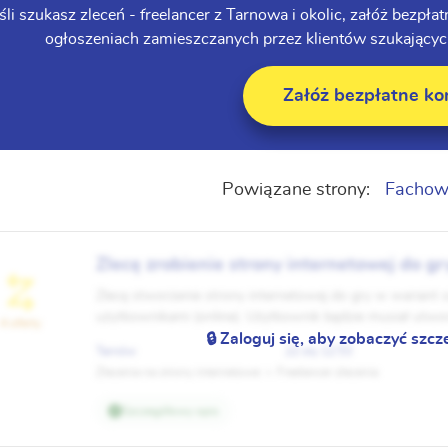
śli szukasz zleceń - freelancer z Tarnowa i okolic, załóż bezp
ogłoszeniach zamieszczanych przez klientów szukających
Załóż bezpłatne ko
Powiązane strony:
Fachow
Zlecę zrobienie strony internetowej do gr
Zlecę stworzenie strony internetowej do gry w wariant
użytkownikami (online). Użytkownik będzie musiał utw
4 oferty
zagrać. W tym wariancie szachów rozmiar szachownicy b
🔒 Zaloguj się, aby zobaczyć szcz
Tarnów
22 sty 12:53
Zlecenia na strony internetowe
Freelancer zlecenia
Szczegółowy opis