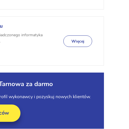
lu
iadczonego informatyka
.
Więcej
 Tarnowa za darmo
profil wykonawcy i pozyskuj nowych klientów.
wców