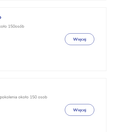
o
około 150osób
Więcej
 pokolenia około 150 osob
Więcej