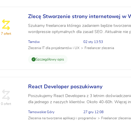
Zlecę Stworzenie strony internetowej w
Szukamy freelancera którego zadaniem będzie tworzeni
wordpressie optymalnych dla zasad SEO. Aktualnie nie
7 ofert
wymagań prócz możliwości kontaktu osobistego w Tarno
Tarnów
02 sty 13:53
Zlecenia IT dla projektantów i UX
Freelancer zlecenia
Szczegółowy opis
React Developer poszukiwany
Poszukujemy React Developera z 3 letnim doświadczen
dla jednego z naszych klientów. Około 40-60h. Więcej in
0 ofert
firmy na stronie https://neatsoft.eu/
Tarnowskie Góry
27 gru 12:08
Zlecenia na tworzenie aplikacji i programów
Freelancer zlecenia