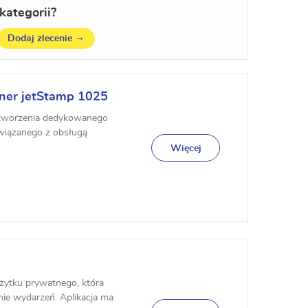
kategorii?
→
Dodaj zlecenie
ner jetStamp 1025
 stworzenia dedykowanego
wiązanego z obsługą
wości ...
Więcej
użytku prywatnego, która
ie wydarzeń. Aplikacja ma