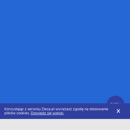
FILTRY
Korzystając z serwisu Zleca.pl wyrażasz zgodę na stosowanie
X
plików cookies.
Dowiedz się więcej.
Zleca.pl
Śląskie
Rybnik
Zlecenia dla freelancerów