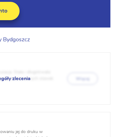
nto
y Bydgoszcz
zacja. Stała i długotrwała
egóły zlecenia
 podanie konkretnych stawek
Więcej
otowaniu jej do druku w