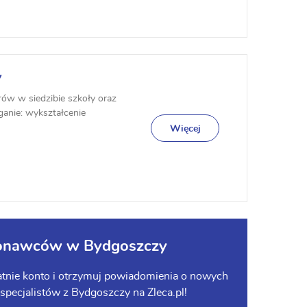
y
ów w siedzibie szkoły oraz
anie: wykształcenie
Więcej
ykonawców w Bydgoszczy
płatnie konto i otrzymuj powiadomienia o nowych
pecjalistów z Bydgoszczy na Zleca.pl!