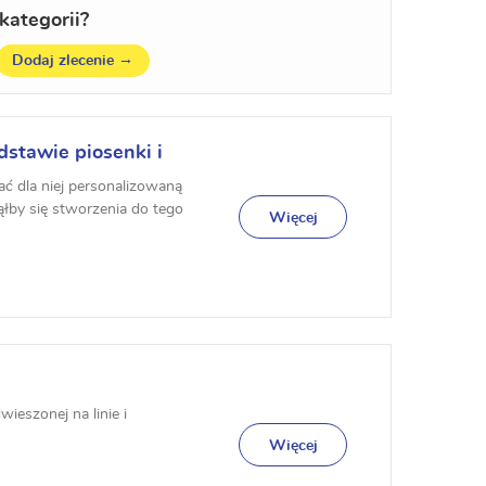
kategorii?
→
Dodaj zlecenie
dstawie piosenki i
ać dla niej personalizowaną
ąłby się stworzenia do tego
Więcej
wieszonej na linie i
Więcej