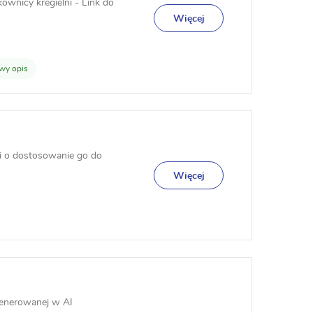
ownicy kregielni - Link do
Więcej
wy opis
i o dostosowanie go do
Więcej
generowanej w AI