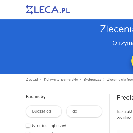
Zlecen
Otrzym
Zleca.pl
Kujawsko-pomorskie
Bydgoszcz
Zlecenia dla fre
Freel
Parametry
Baza akt
wybierz 
tylko bez zgłoszeń