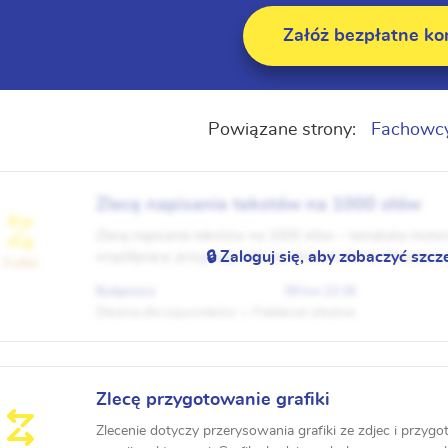
Załóż bezpłatne ko
Powiązane strony:
Fachowc
Zlecę napisanie tekstów na 1000 słów
Zlecę napisanie tekstów na 1000 słów - tematyka motory
🔒 Zaloguj się, aby zobaczyć szcz
współpraca, przyjmuję tylko konkretne oferty. Proszę o
5 ofert
za tekst na 1000 słów. Nawiąże współpr...
Bydgoszcz
09 kwi 23:18
Zlecenia dla copywriterów
Freelancer zlecenia
Zlecę przygotowanie grafiki
Zlecenie dotyczy przerysowania grafiki ze zdjec i przyg