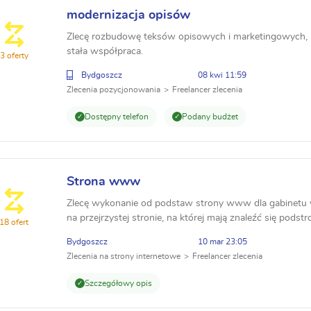
modernizacja opisów
Zlecę rozbudowę teksów opisowych i marketingowych, k
stała współpraca.
3 oferty
Bydgoszcz
08 kwi 11:59
Zlecenia pozycjonowania
Freelancer zlecenia
Dostępny telefon
Podany budżet
Strona www
Zlecę wykonanie od podstaw strony www dla gabinetu w
na przejrzystej stronie, na której mają znaleźć się podstr
18 ofert
kontakt, mapa Google, która wyznaczy do...
Bydgoszcz
10 mar 23:05
Zlecenia na strony internetowe
Freelancer zlecenia
Szczegółowy opis