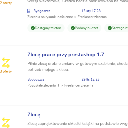
wersji wektorowej. Grafika bedzie nadrukowana na mask
2 oferty
grafiki: https://brunswickbowling.com/bowling-c...
Bydgoszcz
13 sty 17:28
Zlecenia na rysunki naścienne
Freelancer zlecenia
Dostępny telefon
Podany budżet
Szczegóło
Zlecę prace przy prestashop 1.7
Pilnie zlecę drobne zmiany w gotowym szablonie, chodz
potrzeb mojego sklepu.
3 oferty
Bydgoszcz
29 lis 12:23
Pozostałe zlecenia IT
Freelancer zlecenia
Zlecę
Zlecę zaprojektowanie okładki książki na podstawie wy