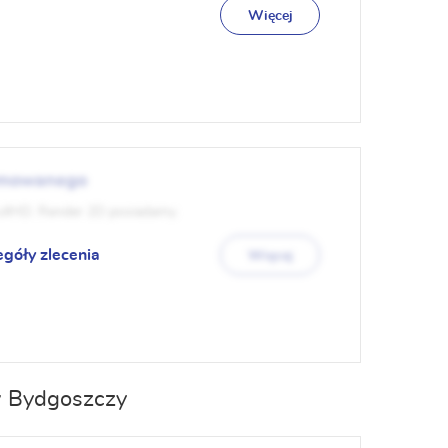
Więcej
nimowanego
ullHD. Render 2D posiadamy.
egóły zlecenia
Więcej
w Bydgoszczy