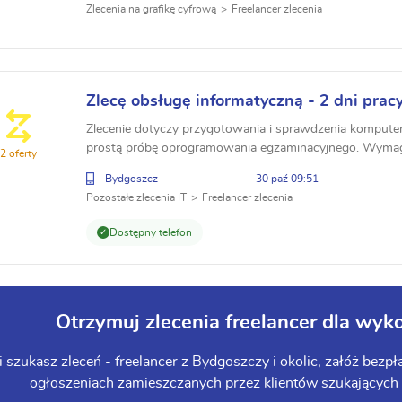
Zlecenia na grafikę cyfrową
Freelancer zlecenia
Zlecę obsługę informatyczną - 2 dni prac
Zlecenie dotyczy przygotowania i sprawdzenia komputer
prostą próbę oprogramowania egzaminacyjnego. Wymag
2 oferty
informatyczne / student ostatnich lat informatyki.
Bydgoszcz
30 paź 09:51
Pozostałe zlecenia IT
Freelancer zlecenia
Dostępny telefon
Otrzymuj zlecenia freelancer dla w
li szukasz zleceń - freelancer z Bydgoszczy i okolic, załóż bez
ogłoszeniach zamieszczanych przez klientów szukających s