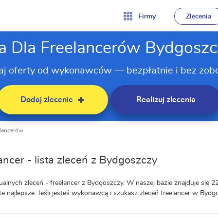
Firmy
Zlecenia
ia Dla Freelancerów Bydgoszc
aj oferty od wykonawców — bezpłatnie i bez zob
Dodaj zlecenie
Realizuj zlecenia
elancerów
ancer - lista zleceń z Bydgoszczy
ualnych zleceń - freelancer z Bydgoszczy. W naszej bazie znajduje się 22
te najlepsze. Jeśli jesteś wykonawcą i szukasz zleceń freelancer w Bydgo