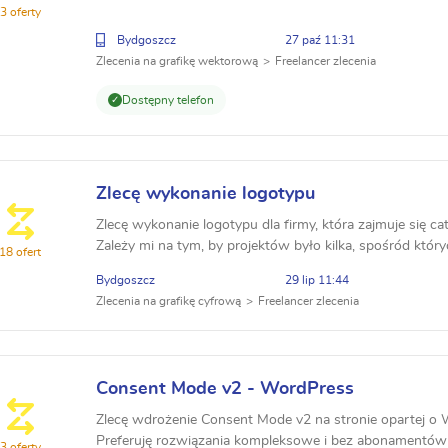
3 oferty
Bydgoszcz
27 paź 11:31
Zlecenia na grafikę wektorową
Freelancer zlecenia
Dostępny telefon
Zlecę wykonanie logotypu
Zlecę wykonanie logotypu dla firmy, która zajmuje się ca
Zależy mi na tym, by projektów było kilka, spośród któr
18 ofert
możliwość do niego poprawek.
Bydgoszcz
29 lip 11:44
Zlecenia na grafikę cyfrową
Freelancer zlecenia
Consent Mode v2 - WordPress
Zlecę wdrożenie Consent Mode v2 na stronie opartej o W
Preferuję rozwiązania kompleksowe i bez abonamentów
3 oferty