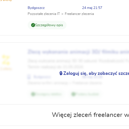
Płatność po realizacji i zatwierdzeniu wdrożonych ...
Bydgoszcz
24 maj 21:57
Pozostałe zlecenia IT
Freelancer zlecenia
Szczegółowy opis
Zlecę wykonanie animacji 3D/ filmiku a
Zlecę wykoanie animacji 3D 30 sekund. Rozdzielczość F
Termin realizacji do 21.05.2024.
2 oferty
🔒 Zaloguj się, aby zobaczyć szcz
Bydgoszcz
08 maj 10:28
Zlecenia na film i animację
Freelancer zlecenia
Dostępny telefon
Podany budżet
Więcej zleceń freelancer 