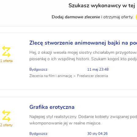
Szukasz wykonawcy w tej 
Dodaj darmowe zlecenie
i otrzymaj oferty.
Zlecę stworzenie animowanej bajki na po
zdjęć
Hej, z okazji wesela mojej siostry chciałabym przygotow
piosenkę o ich wspólnej historii. Szukam kogoś kto podj
1 oferta
krótkiej bajki animowanej ok 2-3 minuty na p...
Bydgoszcz
11 maj 23:48
Zlecenia na film i animację
Freelancer zlecenia
Grafika erotyczna
Najlepiej styl realistyczny. Dodanie kobiety związanej pod
wkomponowanie jej w realne miejsce.
2 oferty
Bydgoszcz
30 sty 04:26