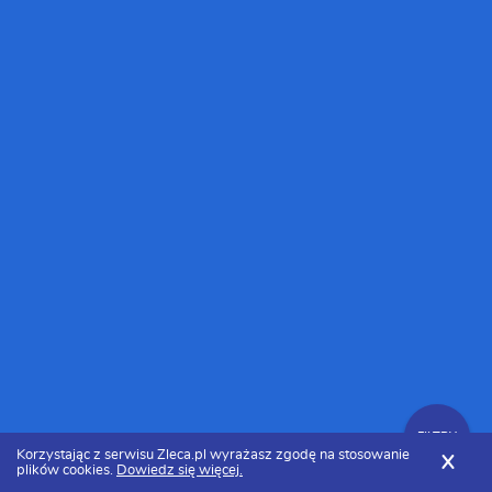
FILTRY
Korzystając z serwisu Zleca.pl wyrażasz zgodę na stosowanie
X
plików cookies.
Dowiedz się więcej.