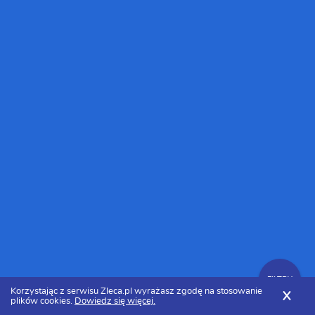
FILTRY
Korzystając z serwisu Zleca.pl wyrażasz zgodę na stosowanie
X
plików cookies.
Dowiedz się więcej.