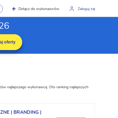
Dołącz do wykonawców
Zaloguj się
026
j oferty
datów najlepszego wykonawcę. Oto ranking najlepszych
ZNE | BRANDING |