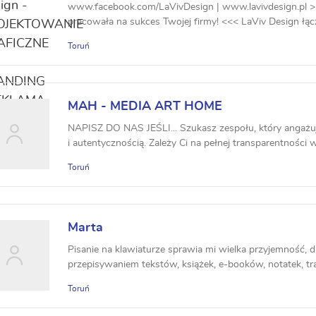
REKLAMA
www.facebook.com/LaVivDesign | www.lavivdesign.pl >
pracowała na sukces Twojej firmy! <<< LaViv Design łą
Toruń
MAH - MEDIA ART HOME
NAPISZ DO NAS JEŚLI... Szukasz zespołu, który angażuj
i autentycznością. Zależy Ci na pełnej transparentności w
Toruń
Marta
Pisanie na klawiaturze sprawia mi wielka przyjemność, d
przepisywaniem tekstów, książek, e-booków, notatek, tran
Toruń