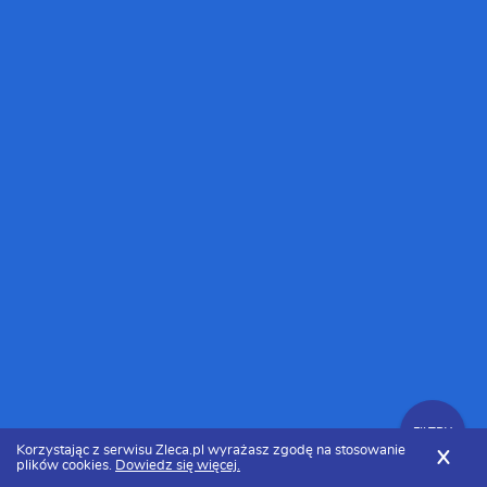
FILTRY
Korzystając z serwisu Zleca.pl wyrażasz zgodę na stosowanie
X
plików cookies.
Dowiedz się więcej.