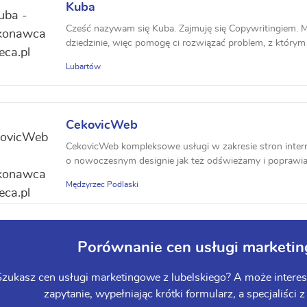
Kuba
Cześć nazywam się Kuba. Zajmuję się Copywritingiem. 
dziedzinie, więc pomogę ci rozwiązać problem, z którym 
Lubartów
CekovicWeb
CekovicWeb kompleksowe usługi w zakresie stron inter
o nowoczesnym designie jak też odświeżamy i poprawiam
Mędzyrzec Podlaski
Porównanie cen usługi marketin
zukasz cen usługi marketingowe z lubelskiego? A może interesu
zapytanie, wypełniając krótki formularz, a specjaliści z