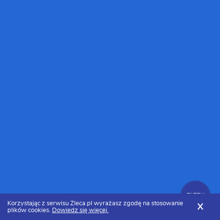
FILTRY
Korzystając z serwisu Zleca.pl wyrażasz zgodę na stosowanie
X
plików cookies.
Dowiedz się więcej.