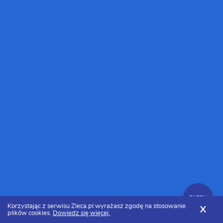
FILTRY
Korzystając z serwisu Zleca.pl wyrażasz zgodę na stosowanie
X
plików cookies.
Dowiedz się więcej.