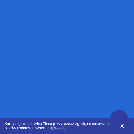
FILTRY
Korzystając z serwisu Zleca.pl wyrażasz zgodę na stosowanie
X
plików cookies.
Dowiedz się więcej.