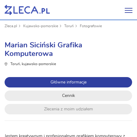
Zleca.pl
Kujawsko-pomorskie
Toruń
Fotografowie
Marian Siciński Grafika
Komputerowa
Toruń, kujawsko-pomorskie
Główne informacje
Cennik
Zlecenia z moim udziałem
Jestem kreatywnym i profesjonalnym grafikiem komputerowy z