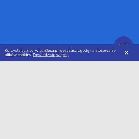
FILTRY
Korzystając z serwisu Zleca.pl wyrażasz zgodę na stosowanie
X
plików cookies.
Dowiedz się więcej.
Zleca.pl
Cennik usług graficznych
Projekt plakatu
FILTRY
Ile kosztuje projekt plakatu w 2026 roku?
Za projekt plakatu zapłacimy około 276 zł/szt.. Należy pamiętać, że
cena może się różnić w zależności od rejonu. Minimalna kwota jaką
będziemy musieli zapłacić to około 159 zł/szt., a maksymalna 393
zł/szt..